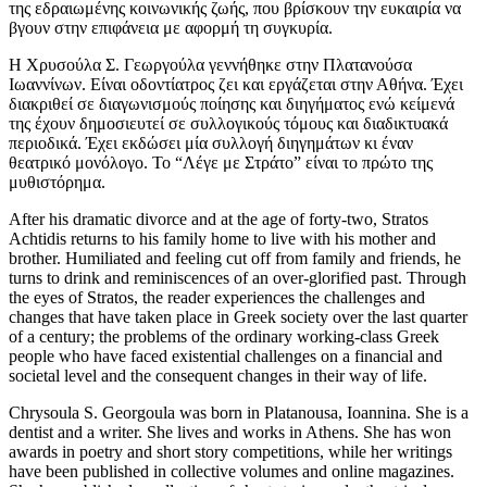
της εδραιωμένης κοινωνικής ζωής, που βρίσκουν την ευκαιρία να
βγουν στην επιφάνεια με αφορμή τη συγκυρία.
Η Χρυσούλα Σ. Γεωργούλα γεννήθηκε στην Πλατανούσα
Ιωαννίνων. Είναι οδοντίατρος ζει και εργάζεται στην Αθήνα. Έχει
διακριθεί σε διαγωνισμούς ποίησης και διηγήματος ενώ κείμενά
της έχουν δημοσιευτεί σε συλλογικούς τόμους και διαδικτυακά
περιοδικά. Έχει εκδώσει μία συλλογή διηγημάτων κι έναν
θεατρικό μονόλογο. Το “Λέγε με Στράτο” είναι το πρώτο της
μυθιστόρημα.
After his dramatic divorce and at the age of forty-two, Stratos
Achtidis returns to his family home to live with his mother and
brother. Humiliated and feeling cut off from family and friends, he
turns to drink and reminiscences of an over-glorified past. Through
the eyes of Stratos, the reader experiences the challenges and
changes that have taken place in Greek society over the last quarter
of a century; the problems of the ordinary working-class Greek
people who have faced existential challenges on a financial and
societal level and the consequent changes in their way of life.
Chrysoula S. Georgoula was born in Platanousa, Ioannina. She is a
dentist and a writer. She lives and works in Athens. She has won
awards in poetry and short story competitions, while her writings
have been published in collective volumes and online magazines.