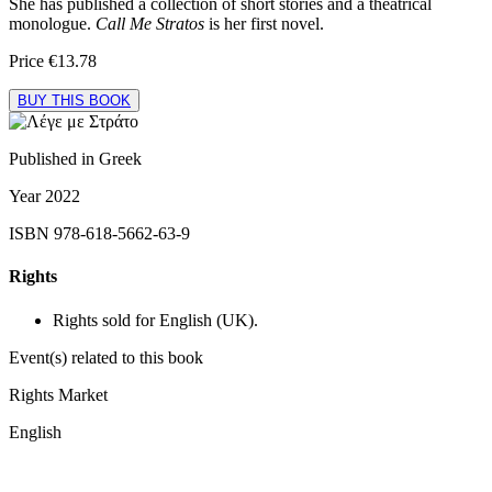
She has published a collection of short stories and a theatrical
monologue.
Call Me Stratos
is her first novel.
Price
€13.78
BUY THIS BOOK
Published in
Greek
Year
2022
ISBN
978-618-5662-63-9
Rights
Rights sold for English (UK).
Event(s) related to this book
Rights Market
English