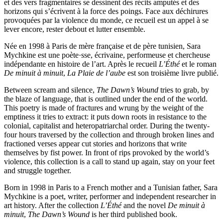
et des vers fragmentaires se dessinent des récits amputés et des
horizons qui s’écrivent à la force des poings. Face aux déchirures
provoquées par la violence du monde, ce recueil est un appel à se
lever encore, rester debout et lutter ensemble.
Née en 1998 à Paris de mère française et de père tunisien, Sara
Mychkine est une poète·sse, écrivaine, performeuse et chercheuse
indépendante en histoire de l’art. Après le recueil
L’Éthé
et le roman
De minuit à minuit
,
La Plaie de l’aube
est son troisième livre publié.
Between scream and silence,
The Dawn’s Wound
tries to grab, by
the blaze of language, that is outlined under the end of the world.
This poetry is made of fractures and wrung by the weight of the
emptiness it tries to extract: it puts down roots in resistance to the
colonial, capitalist and heteropatriarchal order. During the twenty-
four hours traversed by the collection and through broken lines and
fractioned verses appear cut stories and horizons that write
themselves by fist power. In front of rips provoked by the world’s
violence, this collection is a call to stand up again, stay on your feet
and struggle together.
Born in 1998 in Paris to a French mother and a Tunisian father, Sara
Mychkine is a poet, writer, performer and independent researcher in
art history. After the collection
L’Éthé
and the novel
De minuit à
minuit
,
The Dawn’s Wound
is her third published book.