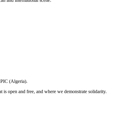
can and international scene.
APIC (Algeria).
at is open and free, and where we demonstrate solidarity.