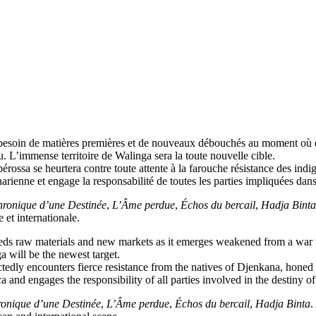
a besoin de matières premières et de nouveaux débouchés au moment où elle
. L’immense territoire de Walinga sera la toute nouvelle cible.
rossa se heurtera contre toute attente à la farouche résistance des indig
arienne et engage la responsabilité de toutes les parties impliquées dan
ronique d’une Destinée
,
L’Âme perdue
,
Échos du bercail
,
Hadja Binta
e et internationale.
needs raw materials and new markets as it emerges weakened from a war t
 will be the newest target.
edly encounters fierce resistance from the natives of Djenkana, honed i
 and engages the responsibility of all parties involved in the destiny of a
onique d’une Destinée
,
L’Âme perdue
,
Échos du bercail
,
Hadja Binta
.