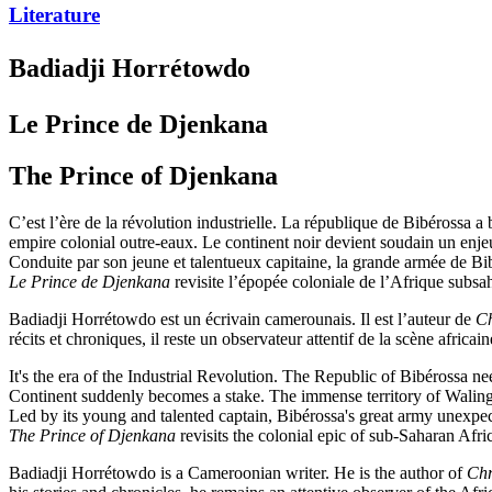
Literature
Badiadji Horrétowdo
Le Prince de Djenkana
The Prince of Djenkana
C’est l’ère de la révolution industrielle. La république de Bibérossa 
empire colonial outre-eaux. Le continent noir devient soudain un enjeu
Conduite par son jeune et talentueux capitaine, la grande armée de Bibé
Le Prince de Djenkana
revisite l’épopée coloniale de l’Afrique subsah
Badiadji Horrétowdo est un écrivain camerounais. Il est l’auteur de
Ch
récits et chroniques, il reste un observateur attentif de la scène africain
It's the era of the Industrial Revolution. The Republic of Bibérossa 
Continent suddenly becomes a stake. The immense territory of Walinga
Led by its young and talented captain, Bibérossa's great army unexpect
The Prince of Djenkana
revisits the colonial epic of sub-Saharan Africa
Badiadji Horrétowdo is a Cameroonian writer. He is the author of
Chr