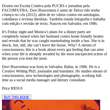
Doutor em Escrita Criativa pela PUCRS e jornalista pela
FACOM/UFBA, Davi Boaventura é autor de
Talvez não tenha
criança no céu
(2012), além de ter vários contos em antologias,
coletâneas e revistas literárias. Também estuda fotografia e trabalha
com edição e revisão de texto. Nasceu em Salvador, em 1986.
It’s Friday night and Monica’s plans for a dinner party are
completely ruined when her husband comes home brutally beaten
and reveals that he was caught masturbating inside a bus. She is in
shock, but, still, she can’t leave the house. Why? A stream of
consciousness, this is a book about every gut feeling that can arise
when your life is abruptly invaded by the most unexpected action of
the person you trust the most.
Davi Boaventura was born in Salvador, Bahia, in 1986. He is a
Creative Writing PhD, journalist and translator. He studies stream of
consciousness, new technologies and photography, working full-
time as a social media manager and literary consultant.
Price
R$59.9
BUY THIS BOOK