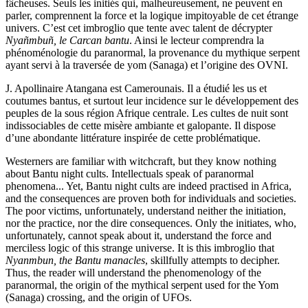
fâcheuses. Seuls les initiés qui, malheureusement, ne peuvent en
parler, comprennent la force et la logique impitoyable de cet étrange
univers. C’est cet imbroglio que tente avec talent de décrypter
Nyañmbuñ, le Carcan bantu
. Ainsi le lecteur comprendra la
phénoménologie du paranormal, la provenance du mythique serpent
ayant servi à la traversée de yom (Sanaga) et l’origine des OVNI.
J. Apollinaire Atangana est Camerounais. Il a étudié les us et
coutumes bantus, et surtout leur incidence sur le développement des
peuples de la sous région Afrique centrale. Les cultes de nuit sont
indissociables de cette misère ambiante et galopante. Il dispose
d’une abondante littérature inspirée de cette problématique.
Westerners are familiar with witchcraft, but they know nothing
about Bantu night cults. Intellectuals speak of paranormal
phenomena... Yet, Bantu night cults are indeed practised in Africa,
and the consequences are proven both for individuals and societies.
The poor victims, unfortunately, understand neither the initiation,
nor the practice, nor the dire consequences. Only the initiates, who,
unfortunately, cannot speak about it, understand the force and
merciless logic of this strange universe. It is this imbroglio that
Nyanmbun, the Bantu manacles
, skillfully attempts to decipher.
Thus, the reader will understand the phenomenology of the
paranormal, the origin of the mythical serpent used for the Yom
(Sanaga) crossing, and the origin of UFOs.