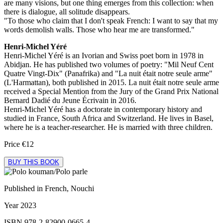
are many visions, but one thing emerges from this collection: when
there is dialogue, all solitude disappears.
"To those who claim that I don't speak French: I want to say that my
words demolish walls. Those who hear me are transformed."
Henri-Michel Yéré
Henri-Michel Yéré is an Ivorian and Swiss poet born in 1978 in
Abidjan. He has published two volumes of poetry: "Mil Neuf Cent
Quatre Vingt-Dix" (Panafrika) and "La nuit était notre seule arme"
(L'Harmattan), both published in 2015. La nuit était notre seule arme
received a Special Mention from the Jury of the Grand Prix National
Bernard Dadié du Jeune Écrivain in 2016.
Henri-Michel Yéré has a doctorate in contemporary history and
studied in France, South Africa and Switzerland. He lives in Basel,
where he is a teacher-researcher. He is married with three children.
Price
€12
BUY THIS BOOK
Published in
French, Nouchi
Year
2023
ISBN
978-2-82900-0665-4