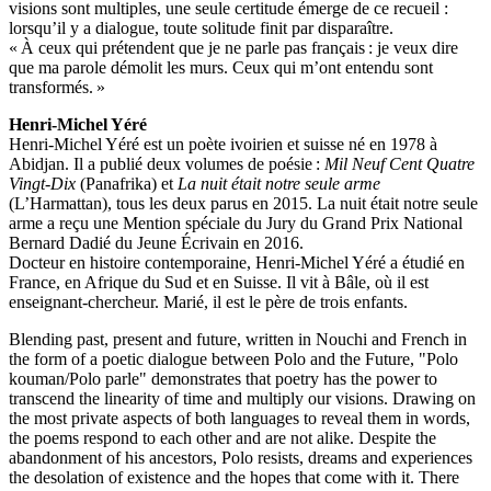
visions sont multiples, une seule certitude émerge de ce recueil :
lorsqu’il y a dialogue, toute solitude finit par disparaître.
« À ceux qui prétendent que je ne parle pas français : je veux dire
que ma parole démolit les murs. Ceux qui m’ont entendu sont
transformés. »
Henri-Michel Yéré
Henri-Michel Yéré est un poète ivoirien et suisse né en 1978 à
Abidjan. Il a publié deux volumes de poésie :
Mil Neuf Cent Quatre
Vingt-Dix
(Panafrika) et
La nuit était notre seule arme
(L’Harmattan), tous les deux parus en 2015. La nuit était notre seule
arme a reçu une Mention spéciale du Jury du Grand Prix National
Bernard Dadié du Jeune Écrivain en 2016.
Docteur en histoire contemporaine, Henri-Michel Yéré a étudié en
France, en Afrique du Sud et en Suisse. Il vit à Bâle, où il est
enseignant-chercheur. Marié, il est le père de trois enfants.
Blending past, present and future, written in Nouchi and French in
the form of a poetic dialogue between Polo and the Future, "Polo
kouman/Polo parle" demonstrates that poetry has the power to
transcend the linearity of time and multiply our visions. Drawing on
the most private aspects of both languages to reveal them in words,
the poems respond to each other and are not alike. Despite the
abandonment of his ancestors, Polo resists, dreams and experiences
the desolation of existence and the hopes that come with it. There