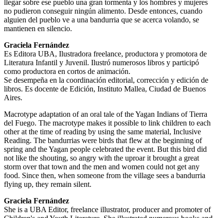
llegar sobre ese pueblo una gran tormenta y los hombres y mujeres
no pudieron conseguir ningún alimento. Desde entonces, cuando
alguien del pueblo ve a una bandurria que se acerca volando, se
mantienen en silencio.
Graciela Fernández
Es Editora UBA, Ilustradora freelance, productora y promotora de
Literatura Infantil y Juvenil. Ilustró numerosos libros y participó
como productora en cortos de animación.
Se desempeña en la coordinación editorial, corrección y edición de
libros. Es docente de Edición, Instituto Mallea, Ciudad de Buenos
Aires.
Macrotype adaptation of an oral tale of the Yagan Indians of Tierra
del Fuego. The macrotype makes it possible to link children to each
other at the time of reading by using the same material, Inclusive
Reading. The bandurrias were birds that flew at the beginning of
spring and the Yagan people celebrated the event. But this bird did
not like the shouting, so angry with the uproar it brought a great
storm over that town and the men and women could not get any
food. Since then, when someone from the village sees a bandurria
flying up, they remain silent.
Graciela Fernández
She is a UBA Editor, freelance illustrator, producer and promoter of