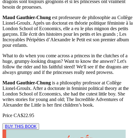
dragons sont toujours grognons et si les princesses ont vraiment
besoin de prouesses.
Maud Gauthier-Chung
est professeure de philosophie au Collège
Lionel-Groulx. Après un doctorat en théorie politique féministe à la
London School of Economics, elle a eu le plus mignon des petits
garçons. Elle écrit des histoires pour les petits et les grands ; Les
Incroyables Péripéties d’Alexandre le Petit est son premier album
pour enfants.
What to do when you come across a princess in the clutches of a
huge, grumpy-looking dragon? Want to know the answer? Let's
follow the rider and his faithful steed! We'll see if the dragons are
always grumpy and if the princesses really need prowess.
Maud Gauthier-Chung
is a philosophy professor at Collège
Lionel-Groulx. After a doctorate in feminist political theory at the
London School of Economics, she had the cutest little boy. She
writes stories for young and old; The Incredible Adventures of
Alexander the Little is her first children’s book.
Price
CA$22.95
BUY THIS BOOK