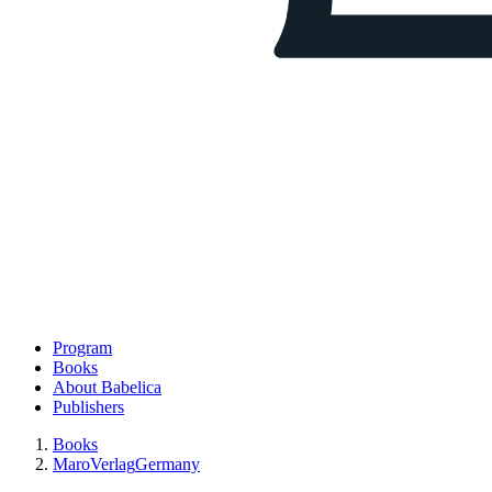
Program
Books
About Babelica
Publishers
Books
MaroVerlag
Germany