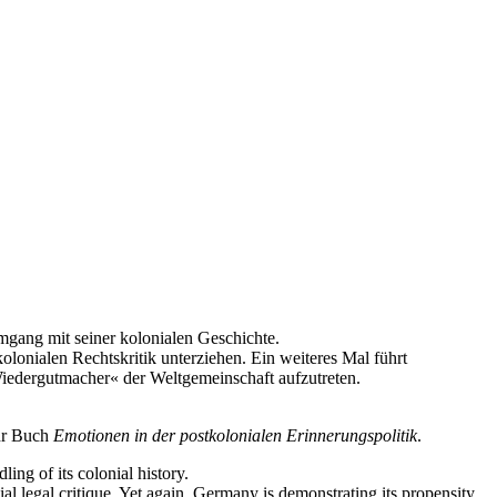
mgang mit seiner kolonialen Geschichte.
kolonialen Rechtskritik unterziehen. Ein weiteres Mal führt
iedergutmacher« der Weltgemeinschaft aufzutreten.
ihr Buch
Emotionen in der postkolonialen Erinnerungspolitik
.
ng of its colonial history.
nial legal critique. Yet again, Germany is demonstrating its propensity