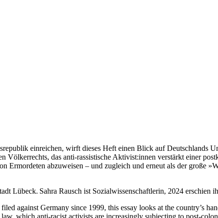
publik einreichen, wirft dieses Heft einen Blick auf Deutschlands U
 Völkerrechts, das anti-rassistische Aktivist:innen verstärkt einer post
on Ermordeten abzuweisen – und zugleich und erneut als der große »W
tadt Lübeck. Sahra Rausch ist Sozialwissenschaftlerin, 2024 erschien 
d against Germany since 1999, this essay looks at the country’s handli
 law, which anti-racist activists are increasingly subjecting to post-colo